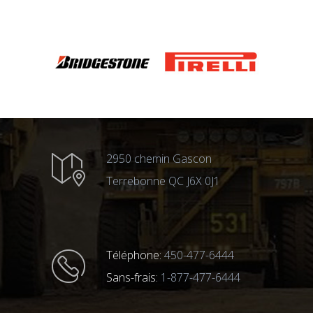
2950 chemin Gascon
Terrebonne QC J6X 0J1
Téléphone:
450-477-6444
Sans-frais:
1-877-477-6444