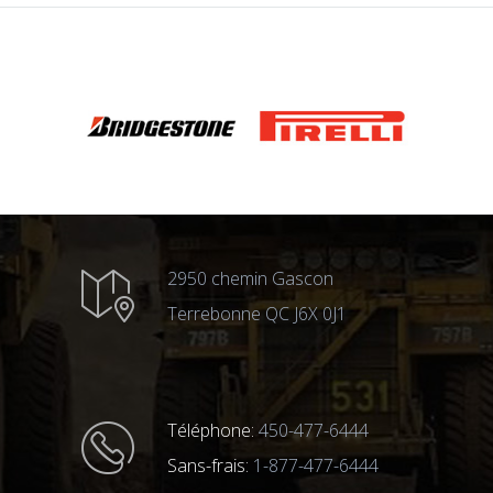
2950 chemin Gascon
Terrebonne QC J6X 0J1
Téléphone:
450-477-6444
Sans-frais:
1-877-477-6444