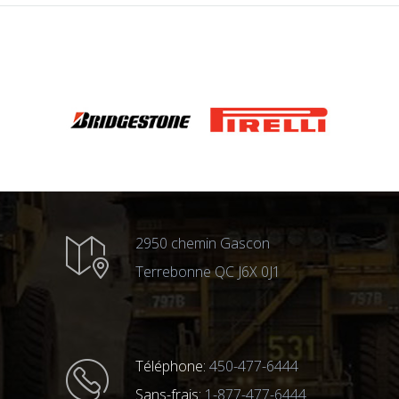
2950 chemin Gascon
Terrebonne QC J6X 0J1
Téléphone:
450-477-6444
Sans-frais:
1-877-477-6444