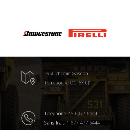
2950 chemin Gascon
Terrebonne QC J6X 0J1
Téléphone:
450-477-6444
Sans-frais:
1-877-477-6444