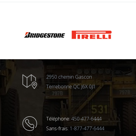
2950 chemin Gascon
Terrebonne QC J6X 0J1
Téléphone:
450-477-6444
Sans-frais:
1-877-477-6444