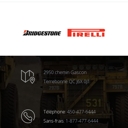
2950 chemin Gascon
Terrebonne QC J6X 0J1
Téléphone:
450-477-6444
Sans-frais:
1-877-477-6444