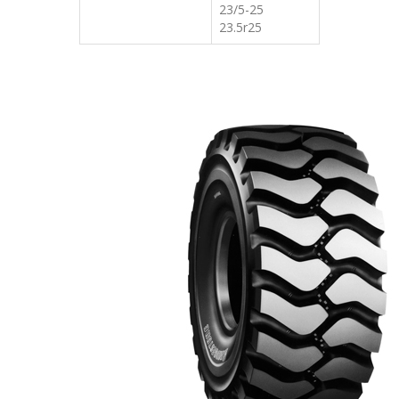
23/5-25
23.5r25