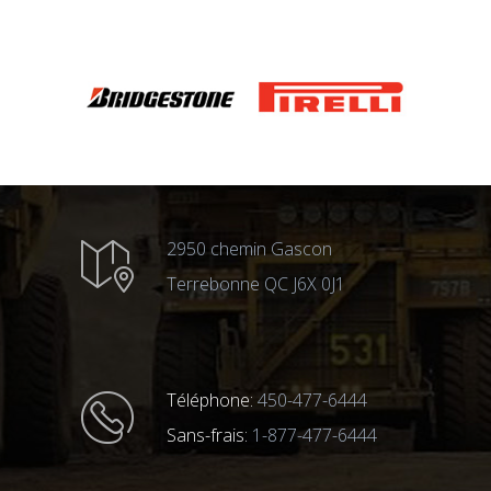
2950 chemin Gascon
Terrebonne QC J6X 0J1
Téléphone:
450-477-6444
Sans-frais:
1-877-477-6444