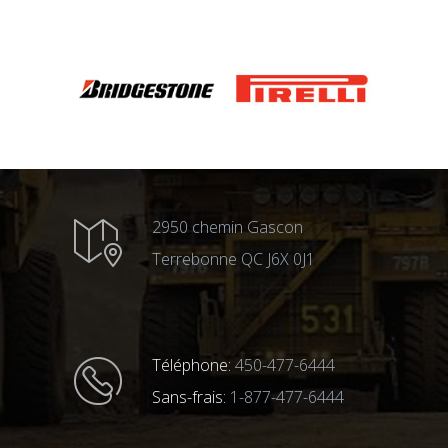
2950 chemin Gascon
Terrebonne QC J6X 0J1
Téléphone:
450-477-6444
Sans-frais:
1-877-477-6444