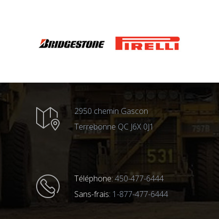
2950 chemin Gascon
Terrebonne QC J6X 0J1
Téléphone:
450-477-6444
Sans-frais:
1-877-477-6444