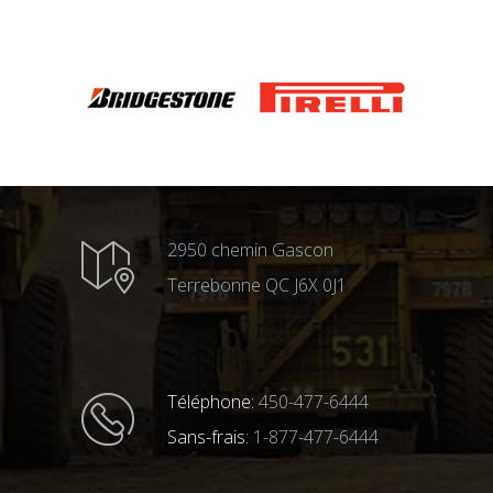
2950 chemin Gascon
Terrebonne QC J6X 0J1
Téléphone:
450-477-6444
Sans-frais:
1-877-477-6444