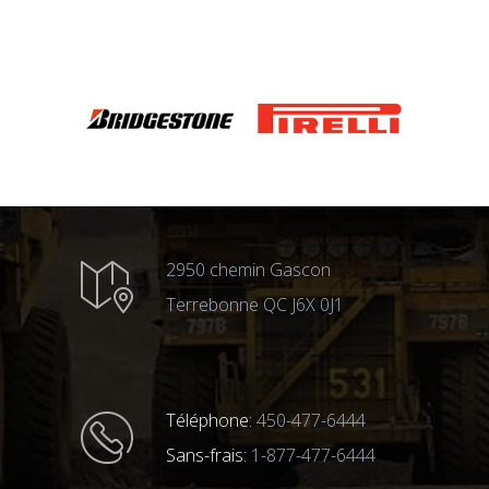
2950 chemin Gascon
Terrebonne QC J6X 0J1
Téléphone:
450-477-6444
Sans-frais:
1-877-477-6444