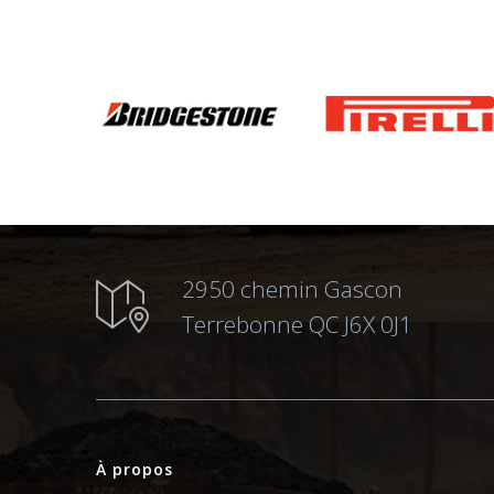
2950 chemin Gascon
Terrebonne QC J6X 0J1
À propos