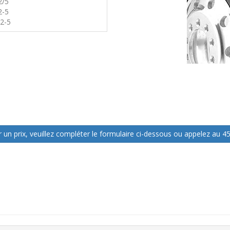
2/5
2-5
2-5
 un prix, veuillez compléter le formulaire ci-dessous ou appelez au 