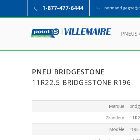
1-877-477-6444
normand.gagne@pn
PNEUS 
PNEU BRIDGESTONE
11R22.5 BRIDGESTONE R196
Marque
brid
Grandeur
11R2
Modèle
r196